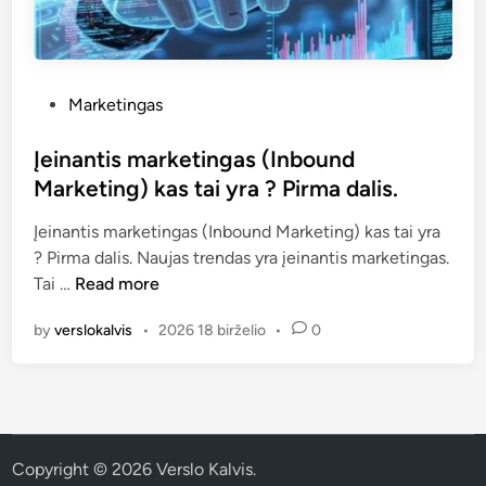
P
Marketingas
o
s
Įeinantis marketingas (Inbound
t
Marketing) kas tai yra ? Pirma dalis.
e
Įeinantis marketingas (Inbound Marketing) kas tai yra
d
? Pirma dalis. Naujas trendas yra įeinantis marketingas.
i
Į
Tai …
Read more
n
e
by
verslokalvis
•
2026 18 birželio
•
0
i
n
a
n
t
i
Copyright © 2026
Verslo Kalvis
.